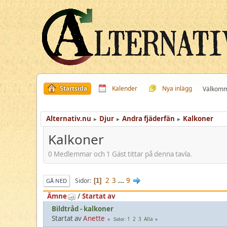
Startsida
Kalender
Nya inlägg
Välkomm
Alternativ.nu
Djur
Andra fjäderfän
Kalkoner
►
►
►
Kalkoner
0 Medlemmar och 1 Gäst tittar på denna tavla.
2
3
...
9
Sidor
1
GÅ NED
Ämne
/
Startat av
Bildtråd - kalkoner
Startat av
Anette
1
2
3
Alla
Sidor