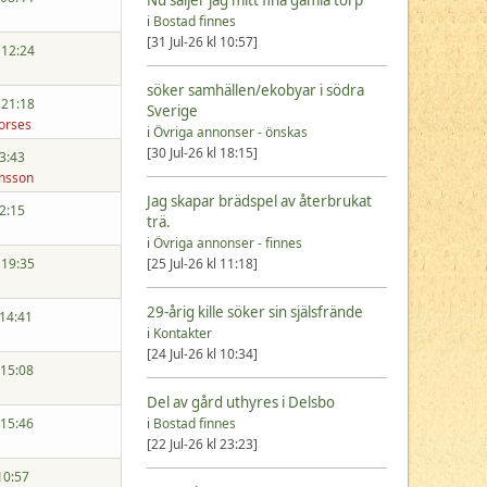
i
Bostad finnes
[31 Jul-26 kl 10:57]
 12:24
söker samhällen/ekobyar i södra
 21:18
Sverige
orses
i
Övriga annonser - önskas
[30 Jul-26 kl 18:15]
23:43
nsson
Jag skapar brädspel av återbrukat
12:15
trä.
i
Övriga annonser - finnes
[25 Jul-26 kl 11:18]
 19:35
29-årig kille söker sin själsfrände
 14:41
i
Kontakter
[24 Jul-26 kl 10:34]
 15:08
Del av gård uthyres i Delsbo
i
Bostad finnes
 15:46
[22 Jul-26 kl 23:23]
10:57