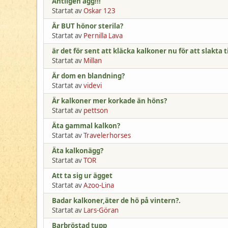
Äntligen ägg!!!
Startat av
Oskar 123
Är BUT hönor sterila?
Startat av
Pernilla Lava
är det för sent att kläcka kalkoner nu för att slakta t
Startat av
Millan
Är dom en blandning?
Startat av
videvi
Är kalkoner mer korkade än höns?
Startat av
pettson
Äta gammal kalkon?
Startat av
Travelerhorses
Äta kalkonägg?
Startat av
TOR
Att ta sig ur ägget
Startat av
Azoo-Lina
Badar kalkoner,äter de hö på vintern?.
Startat av
Lars-Göran
Barbröstad tupp