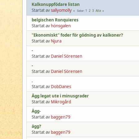
Kalkonuppfödare listan
Startat av
sallyomolly
1
2
3
Alla
Sidor
belgischen Ronquieres
Startat av
hönsgalen
"Ekonomiskt" foder för gödning av kalkoner?
Startat av
Njura
-
Startat av
Daniel Sörensen
-
Startat av
Daniel Sörensen
.
Startat av
DobDanes
Ägg legat ute i minusgrader
Startat av
Mikrogård
Ägg-
Startat av
baggen79
ägg?
Startat av
baggen79