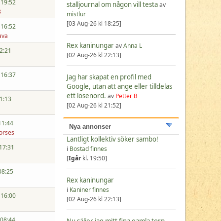
 19:52
stalljournal om någon vill testa
av
3
mistlur
[03 Aug-26 kl 18:25]
 16:52
ava
Rex kaninungar
av
Anna L
12:21
[02 Aug-26 kl 22:13]
 16:37
Jag har skapat en profil med
Google, utan att ange eller tilldelas
ett lösenord.
av
Petter B
01:13
[02 Aug-26 kl 21:52]
11:44
Nya annonser
orses
Lantligt kollektiv söker sambo!
 17:31
i
Bostad finnes
[
Igår
kl. 19:50]
08:25
Rex kaninungar
i
Kaniner finnes
 16:00
[02 Aug-26 kl 22:13]
 08:44
Nu säljer jag mitt fina gamla torp