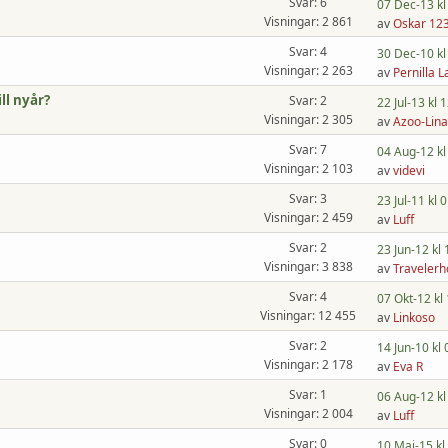
Svar: 6
07 Dec-13 kl
Visningar: 2 861
av
Oskar 12
Svar: 4
30 Dec-10 kl
Visningar: 2 263
av
Pernilla L
ill nyår?
Svar: 2
22 Jul-13 kl 
Visningar: 2 305
av
Azoo-Lina
Svar: 7
04 Aug-12 kl
Visningar: 2 103
av
videvi
Svar: 3
23 Jul-11 kl 
Visningar: 2 459
av
Luff
Svar: 2
23 Jun-12 kl 
Visningar: 3 838
av
Travelerh
Svar: 4
07 Okt-12 kl
Visningar: 12 455
av
Linkoso
Svar: 2
14 Jun-10 kl 
Visningar: 2 178
av
Eva R
Svar: 1
06 Aug-12 kl
Visningar: 2 004
av
Luff
Svar: 0
10 Maj-15 kl