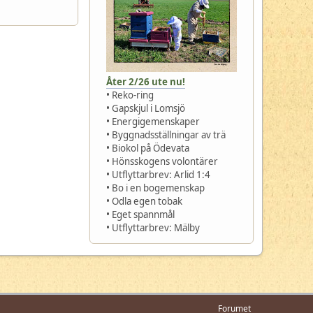
Åter 2/26 ute nu!
• Reko-ring
• Gapskjul i Lomsjö
• Energigemenskaper
• Byggnadsställningar av trä
• Biokol på Ödevata
• Hönsskogens volontärer
• Utflyttarbrev: Arlid 1:4
• Bo i en bogemenskap
• Odla egen tobak
• Eget spannmål
• Utflyttarbrev: Mälby
Forumet