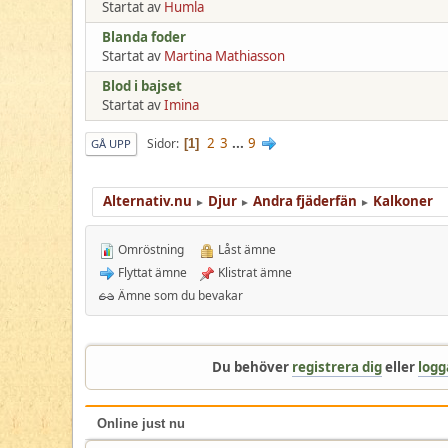
Startat av
Humla
Blanda foder
Startat av
Martina Mathiasson
Blod i bajset
Startat av
Imina
2
3
...
9
Sidor
1
GÅ UPP
Alternativ.nu
Djur
Andra fjäderfän
Kalkoner
►
►
►
Omröstning
Låst ämne
Flyttat ämne
Klistrat ämne
Ämne som du bevakar
Du behöver
registrera dig
eller
logg
Online just nu