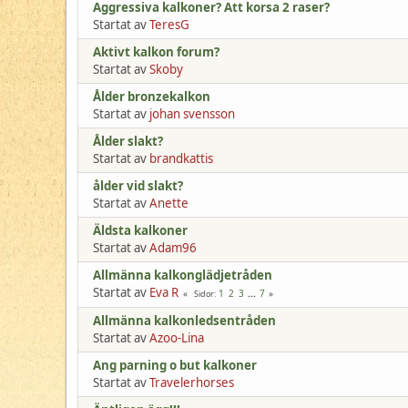
Aggressiva kalkoner? Att korsa 2 raser?
Startat av
TeresG
Aktivt kalkon forum?
Startat av
Skoby
Ålder bronzekalkon
Startat av
johan svensson
Ålder slakt?
Startat av
brandkattis
ålder vid slakt?
Startat av
Anette
Äldsta kalkoner
Startat av
Adam96
Allmänna kalkonglädjetråden
Startat av
Eva R
1
2
3
...
7
Sidor
Allmänna kalkonledsentråden
Startat av
Azoo-Lina
Ang parning o but kalkoner
Startat av
Travelerhorses