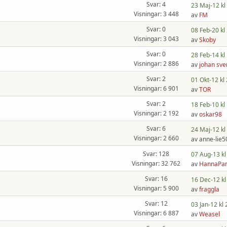
Svar: 4
23 Maj-12 kl
Visningar: 3 448
av
FM
Svar: 0
08 Feb-20 kl
Visningar: 3 043
av
Skoby
Svar: 0
28 Feb-14 kl
Visningar: 2 886
av
johan sve
Svar: 2
01 Okt-12 kl
Visningar: 6 901
av
TOR
Svar: 2
18 Feb-10 kl
Visningar: 2 192
av
oskar98
Svar: 6
24 Maj-12 kl
Visningar: 2 660
av anne-lie5
Svar: 128
07 Aug-13 kl
Visningar: 32 762
av
HannaPa
Svar: 16
16 Dec-12 kl
Visningar: 5 900
av
fraggla
Svar: 12
03 Jan-12 kl 
Visningar: 6 887
av
Weasel