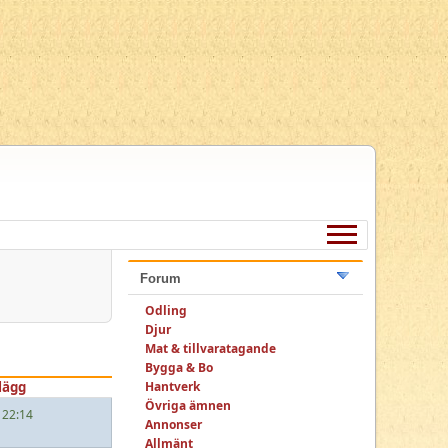
Forum
Odling
Djur
Mat & tillvaratagande
Bygga & Bo
Hantverk
lägg
Övriga ämnen
 22:14
Annonser
Allmänt