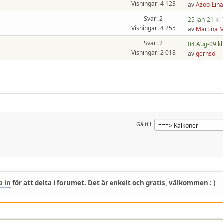
Visningar: 4 123
av
Azoo-Lina
Svar: 2
25 Jan-21 kl 
Visningar: 4 255
av
Martina 
Svar: 2
04 Aug-09 kl
Visningar: 2 018
av
gernsö
Gå till
a in
för att delta i forumet. Det är enkelt och gratis, välkommen : )