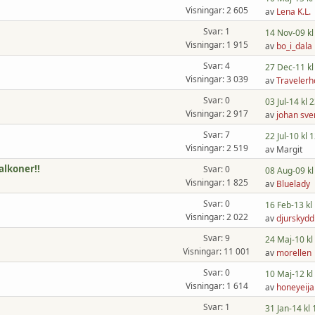
Visningar: 2 605
av
Lena K.L.
Svar: 1
14 Nov-09 kl
Visningar: 1 915
av
bo_i_dala
Svar: 4
27 Dec-11 kl
Visningar: 3 039
av
Travelerh
Svar: 0
03 Jul-14 kl 
Visningar: 2 917
av
johan sve
Svar: 7
22 Jul-10 kl 
Visningar: 2 519
av Margit
alkoner!!
Svar: 0
08 Aug-09 kl
Visningar: 1 825
av
Bluelady
Svar: 0
16 Feb-13 kl
Visningar: 2 022
av
djurskydd
Svar: 9
24 Maj-10 kl
Visningar: 11 001
av
morellen
Svar: 0
10 Maj-12 kl
Visningar: 1 614
av
honeyeija
Svar: 1
31 Jan-14 kl 