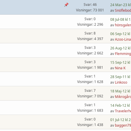
Svar: 46
24 Mar-23 kl
Visningar: 73 001
av
Snöflebo
Svar: 0
08 Jul-08 kl 
Visningar: 2 296
av
hönsgale
Svar: 8
06 Sep-12 kl
Visningar: 4 397
av
Azoo-Lina
Svar: 3
26 Aug-12 kl
Visningar: 2 662
av
Flemming
Svar: 3
15 Sep-12 kl
Visningar: 1 981
av
Nina K
Svar: 1
28 Sep-11 kl
Visningar: 1 628
av
Linkoso
Svar: 7
18 Maj-12 kl
Visningar: 7 092
av
Mikrogår
Svar: 1
14 Feb-12 kl
Visningar: 1 683
av
Travelerh
Svar: 0
01 Jul-12 kl 
Visningar: 1 438
av
baggen7