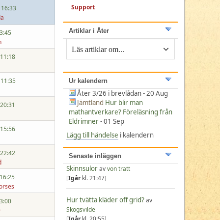
Support
 16:33
da
Artiklar i Åter
13:45
n
 11:18
 11:35
Ur kalendern
Åter 3/26 i brevlådan - 20 Aug
Jämtland
Hur blir man
 20:31
mathantverkare? Föreläsning från
Eldrimner
- 01 Sep
 15:56
Lägg till händelse
i kalendern
 22:42
Senaste inläggen
d
Skinnsulor
av
von tratt
 16:25
[
Igår
kl. 21:47]
orses
Hur tvätta kläder off grid?
av
23:00
Skogsvilde
9
[
Igår
kl. 20:55]