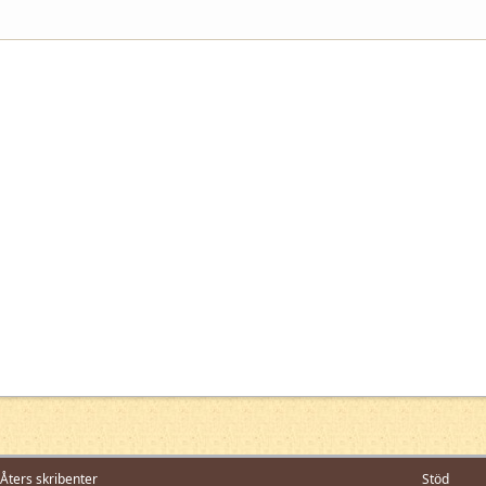
Åters skribenter
Stöd