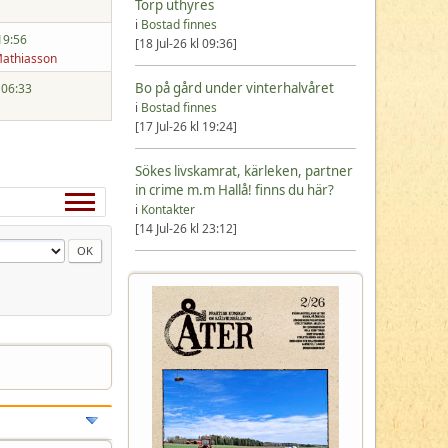
Torp uthyres
i
Bostad finnes
19:56
[18 Jul-26 kl 09:36]
Mathiasson
Bo på gård under vinterhalvåret
 06:33
i
Bostad finnes
[17 Jul-26 kl 19:24]
Sökes livskamrat, kärleken, partner
in crime m.m Hallå! finns du här?
i
Kontakter
[14 Jul-26 kl 23:12]