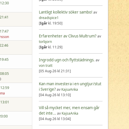
 12:30
Lantligt kollektiv söker sambo!
av
 21:41
dreadspice1
[
Igår
kl. 19:50]
 17:47
Erfarenheter av Clivus Multrum?
av
nsson
torbjorn
 22:46
[
Igår
kl. 11:29]
 19:45
Ingrodd ugn och flyttstädnings.
av
von tratt
[05 Aug-26 kl 21:31]
 08:05
0
Kan man investera i en ungtjur/stut
 12:59
i Sverige?
av
KajsaAnka
nna
[04 Aug-26 kl 13:10]
 13:01
Vill så mycket mer, men ensam går
det inte...
av
KajsaAnka
20:00
[04 Aug-26 kl 13:04]