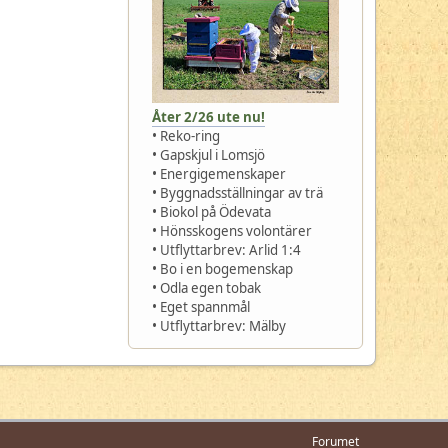
Åter 2/26 ute nu!
• Reko-ring
• Gapskjul i Lomsjö
• Energigemenskaper
• Byggnadsställningar av trä
• Biokol på Ödevata
• Hönsskogens volontärer
• Utflyttarbrev: Arlid 1:4
• Bo i en bogemenskap
• Odla egen tobak
• Eget spannmål
• Utflyttarbrev: Mälby
Forumet