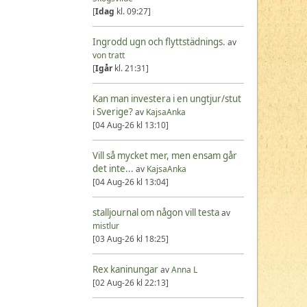
[
Idag
kl. 09:27]
Ingrodd ugn och flyttstädnings.
av
von tratt
[
Igår
kl. 21:31]
Kan man investera i en ungtjur/stut
i Sverige?
av
KajsaAnka
[04 Aug-26 kl 13:10]
Vill så mycket mer, men ensam går
det inte...
av
KajsaAnka
[04 Aug-26 kl 13:04]
stalljournal om någon vill testa
av
mistlur
[03 Aug-26 kl 18:25]
Rex kaninungar
av
Anna L
[02 Aug-26 kl 22:13]