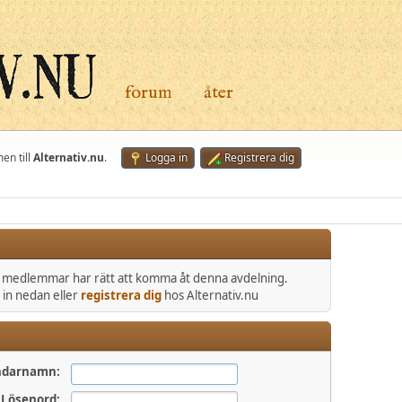
forum
åter
en till
Alternativ.nu
.
Logga in
Registrera dig
e medlemmar har rätt att komma åt denna avdelning.
 in nedan eller
registrera dig
hos Alternativ.nu
ndarnamn:
Lösenord: