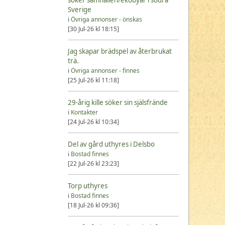
Sverige
i
Övriga annonser - önskas
[30 Jul-26 kl 18:15]
Jag skapar brädspel av återbrukat
trä.
i
Övriga annonser - finnes
[25 Jul-26 kl 11:18]
29-årig kille söker sin själsfrände
i
Kontakter
[24 Jul-26 kl 10:34]
Del av gård uthyres i Delsbo
i
Bostad finnes
[22 Jul-26 kl 23:23]
Torp uthyres
i
Bostad finnes
[18 Jul-26 kl 09:36]