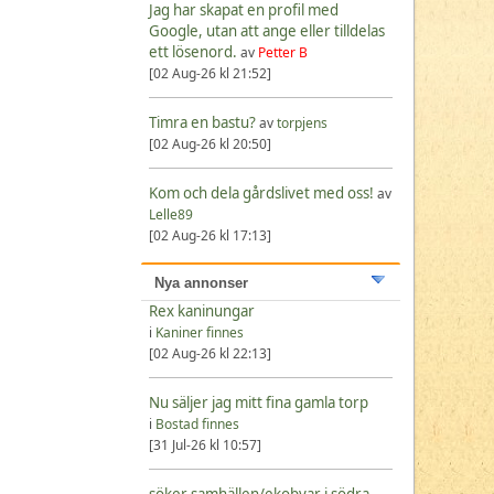
Jag har skapat en profil med
Google, utan att ange eller tilldelas
ett lösenord.
av
Petter B
[02 Aug-26 kl 21:52]
Timra en bastu?
av
torpjens
[02 Aug-26 kl 20:50]
Kom och dela gårdslivet med oss!
av
Lelle89
[02 Aug-26 kl 17:13]
Nya annonser
Rex kaninungar
i
Kaniner finnes
[02 Aug-26 kl 22:13]
Nu säljer jag mitt fina gamla torp
i
Bostad finnes
[31 Jul-26 kl 10:57]
söker samhällen/ekobyar i södra