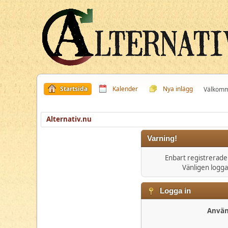
Startsida
Kalender
Nya inlägg
Välkomm
Alternativ.nu
Varning!
Enbart registrerad
Vänligen logga
Logga in
Anvä