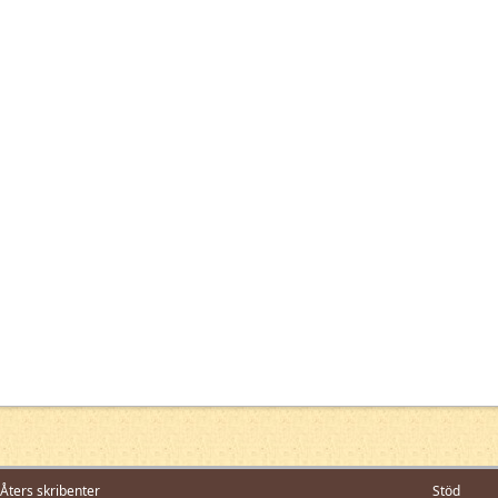
Åters skribenter
Stöd