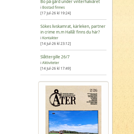
Bo på gård under vinterhalvåret
i
Bostad finnes
[17 Jul-26 kl 19:24]
Sökes livskamrat, kärleken, partner
in crime m.m Hallå! finns du här?
i
Kontakter
[14 Jul-26 kl 23:12]
Slåttergille 26/7
i
Aktiviteter
[14 Jul-26 kl 17:49]